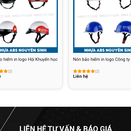
o hiểm in logo Hội Khuyến học
Nón bảo hiểm in logo Công ty
(2)
(2)
ệ
Liên hệ
LIÊN HỆ TƯ VẤN & BÁO GIÁ