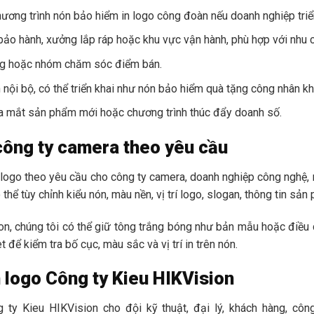
ương trình nón bảo hiểm in logo công đoàn nếu doanh nghiệp triển
 bảo hành, xưởng lắp ráp hoặc khu vực vận hành, phù hợp với nhu
àng hoặc nhóm chăm sóc điểm bán.
nội bộ, có thể triển khai như nón bảo hiểm quà tặng công nhân kh
 ra mắt sản phẩm mới hoặc chương trình thúc đẩy doanh số.
 công ty camera theo yêu cầu
logo theo yêu cầu cho công ty camera, doanh nghiệp công nghệ, nh
hể tùy chỉnh kiểu nón, màu nền, vị trí logo, slogan, thông tin sả
n, chúng tôi có thể giữ tông trắng bóng như bản mẫu hoặc điều c
để kiểm tra bố cục, màu sắc và vị trí in trên nón.
n logo Công ty Kieu HIKVision
ty Kieu HIKVision cho đội kỹ thuật, đại lý, khách hàng, côn