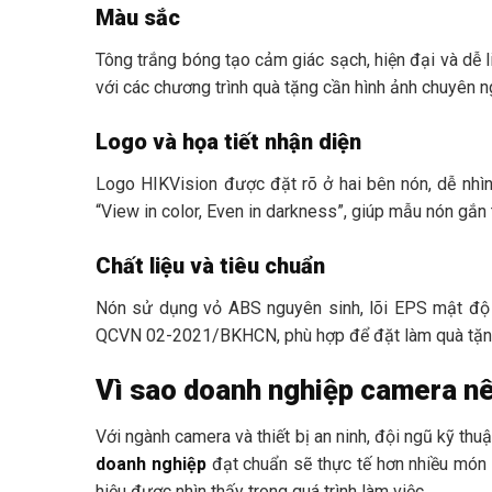
Màu sắc
Tông trắng bóng tạo cảm giác sạch, hiện đại và dễ li
với các chương trình quà tặng cần hình ảnh chuyên n
Logo và họa tiết nhận diện
Logo HIKVision được đặt rõ ở hai bên nón, dễ nhìn
“View in color, Even in darkness”, giúp mẫu nón gắn
Chất liệu và tiêu chuẩn
Nón sử dụng vỏ ABS nguyên sinh, lõi EPS mật độ c
QCVN 02-2021/BKHCN, phù hợp để đặt làm quà tặng do
Vì sao doanh nghiệp camera nê
Với ngành camera và thiết bị an ninh, đội ngũ kỹ thuậ
doanh nghiệp
đạt chuẩn sẽ thực tế hơn nhiều món 
hiệu được nhìn thấy trong quá trình làm việc.