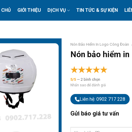
 CHỦ
GIỚI THIỆU
DỊCH VỤ
TIN TỨC & SỰ KIỆN
LIÊ
Nón Bảo Hiểm In Logo Công Đoàn
Nón bảo hiểm in 
★
★
★
★
★
5/5
— 2 bình chọn
Nhấn sao để đánh giá
Liên hệ: 0902 717 228
Gửi báo giá tư vấn