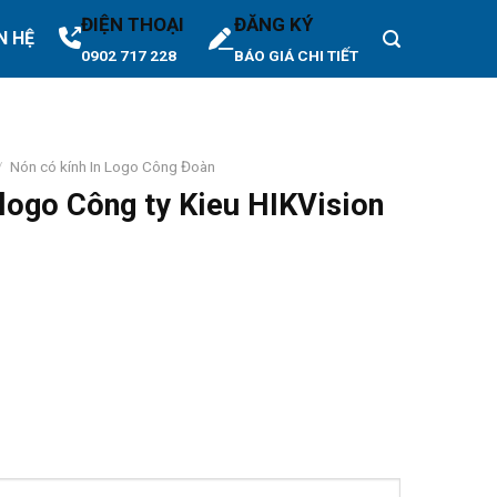
ĐIỆN THOẠI
ĐĂNG KÝ
N HỆ
0902 717 228
BÁO GIÁ CHI TIẾT
/
Nón có kính In Logo Công Đoàn
logo Công ty Kieu HIKVision