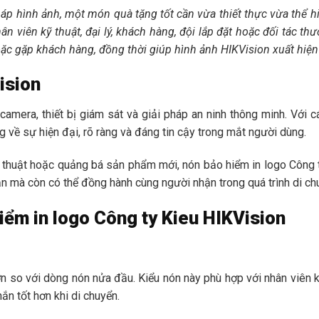
pháp hình ảnh, một món quà tặng tốt cần vừa thiết thực vừa thể 
n viên kỹ thuật, đại lý, khách hàng, đội lắp đặt hoặc đối tác th
g hoặc gặp khách hàng, đồng thời giúp hình ảnh HIKVision xuất h
ision
camera, thiết bị giám sát và giải pháp an ninh thông minh. Với 
 về sự hiện đại, rõ ràng và đáng tin cậy trong mắt người dùng.
ỹ thuật hoặc quảng bá sản phẩm mới, nón bảo hiểm in logo Công 
 mà còn có thể đồng hành cùng người nhận trong quá trình di chu
iểm in logo Công ty Kieu HIKVision
 so với dòng nón nửa đầu. Kiểu nón này phù hợp với nhân viên k
ắn tốt hơn khi di chuyển.