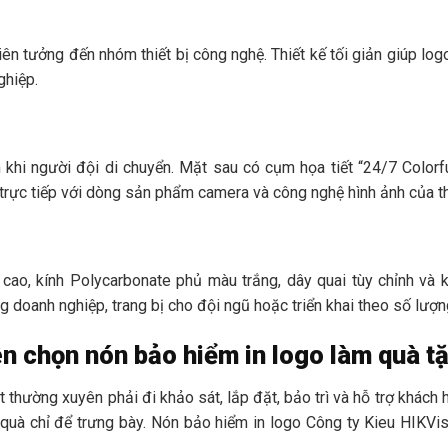
ên tưởng đến nhóm thiết bị công nghệ. Thiết kế tối giản giúp log
ghiệp.
 khi người đội di chuyển. Mặt sau có cụm họa tiết “24/7 Colorf
 trực tiếp với dòng sản phẩm camera và công nghệ hình ảnh của t
ao, kính Polycarbonate phủ màu trắng, dây quai tùy chỉnh và
anh nghiệp, trang bị cho đội ngũ hoặc triển khai theo số lượng
n chọn nón bảo hiểm in logo làm quà t
t thường xuyên phải đi khảo sát, lắp đặt, bảo trì và hỗ trợ khách 
quà chỉ để trưng bày. Nón bảo hiểm in logo Công ty Kieu HIKVi