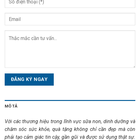
Please
leave
this
field
empty.
MÔ TẢ
Với các thương hiệu trong lĩnh vực sữa non, dinh dưỡng và
chăm sóc sức khỏe, quà tặng không chỉ cần đẹp mà còn
phải tạo cảm giác tin cậy, gần gũi và được sử dụng thật sự.