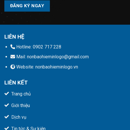
Please
leave
this
field
empty.
LIÊN HỆ
Hotline: 0902 717 228
Mail: nonbaohieminlogo@gmail.com
Website: nonbaohieminlogo.vn
LIÊN KẾT
Trang chủ
Giới thiệu
Dịch vụ
Tin tức & Sự kiện