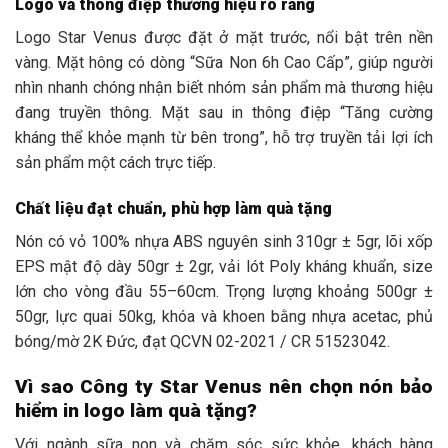
Logo và thông điệp thương hiệu rõ ràng
Logo Star Venus được đặt ở mặt trước, nổi bật trên nền
vàng. Mặt hông có dòng “Sữa Non 6h Cao Cấp”, giúp người
nhìn nhanh chóng nhận biết nhóm sản phẩm mà thương hiệu
đang truyền thông. Mặt sau in thông điệp “Tăng cường
kháng thể khỏe mạnh từ bên trong”, hỗ trợ truyền tải lợi ích
sản phẩm một cách trực tiếp.
Chất liệu đạt chuẩn, phù hợp làm quà tặng
Nón có vỏ 100% nhựa ABS nguyên sinh 310gr ± 5gr, lõi xốp
EPS mật độ dày 50gr ± 2gr, vải lót Poly kháng khuẩn, size
lớn cho vòng đầu 55–60cm. Trọng lượng khoảng 500gr ±
50gr, lực quai 50kg, khóa và khoen bằng nhựa acetac, phủ
bóng/mờ 2K Đức, đạt QCVN 02-2021 / CR 51523042.
Vì sao Công ty Star Venus nên chọn nón bảo
hiểm in logo làm quà tặng?
Với ngành sữa non và chăm sóc sức khỏe, khách hàng