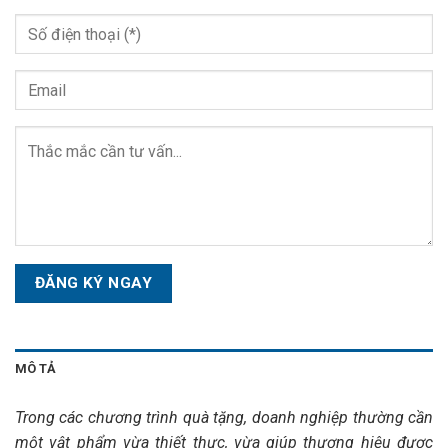
Please
leave
this
field
empty.
MÔ TẢ
Trong các chương trình quà tặng, doanh nghiệp thường cần
một vật phẩm vừa thiết thực, vừa giúp thương hiệu được