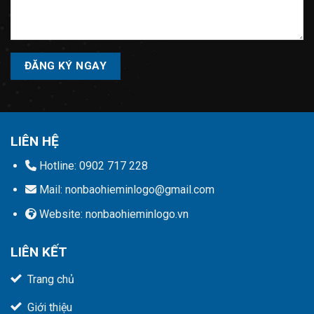
Please
leave
this
field
empty.
LIÊN HỆ
Hotline: 0902 717 228
Mail: nonbaohieminlogo@gmail.com
Website: nonbaohieminlogo.vn
LIÊN KẾT
Trang chủ
Giới thiệu