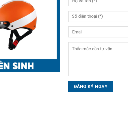
Please
leave
this
field
empty.