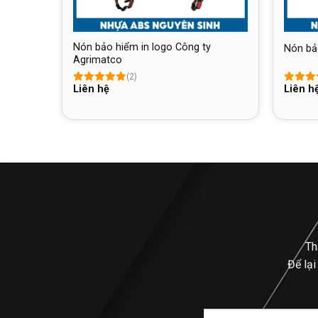
men
Nón bảo hiểm in logo Công ty
Nón bả
Agrimatco
(2)
Liên hệ
Liên h
Th
Để lại