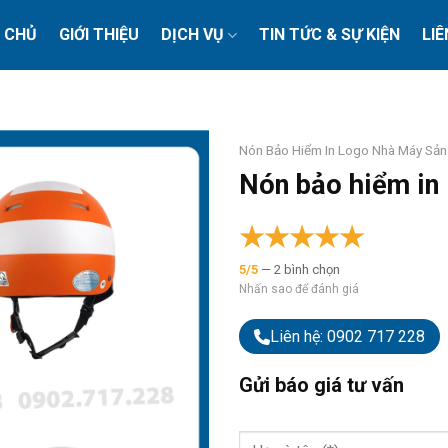
 CHỦ
GIỚI THIỆU
DỊCH VỤ
TIN TỨC & SỰ KIỆN
LIÊ
Nón Bảo Hiểm In Logo Nhà Máy Sản
Nón bảo hiểm in 
★
★
★
★
★
5/5
— 2 bình chọn
Nhấn sao để đánh giá
Liên hệ: 0902 717 228
Gửi báo giá tư vấn