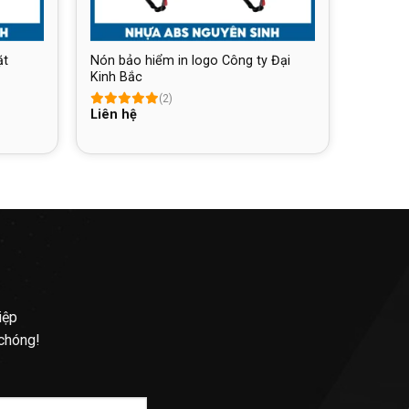
ặt
Nón bảo hiểm in logo Công ty Đại
Kinh Bắc
(2)
Liên hệ
iệp
 chóng!