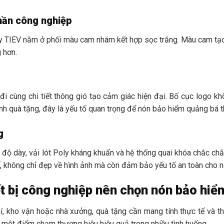
thần công nghiệp
y TIEV nằm ở phối màu cam nhám kết hợp sọc trắng. Màu cam tạo 
g hơn.
đi cùng chi tiết thông gió tạo cảm giác hiện đại. Bố cục logo kh
ình quà tặng, đây là yếu tố quan trọng để nón bảo hiểm quảng bá t
g
độ dày, vải lót Poly kháng khuẩn và hệ thống quai khóa chắc 
ế, không chỉ đẹp về hình ảnh mà còn đảm bảo yếu tố an toàn cho 
t bị công nghiệp nên chọn nón bảo hiểm
hí, kho vận hoặc nhà xưởng, quà tặng cần mang tính thực tế và th
 một điểm chạm thương hiệu hiệu quả trong nhiều tình huống.