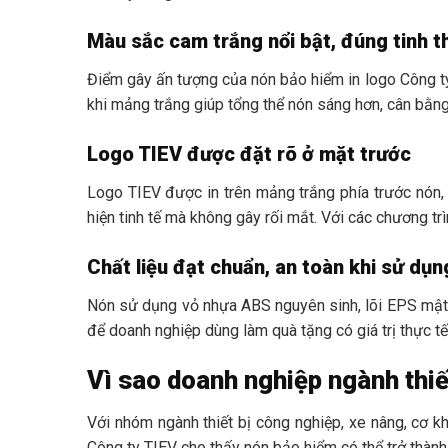
Màu sắc cam trắng nổi bật, đúng tinh 
Điểm gây ấn tượng của nón bảo hiểm in logo Công t
khi mảng trắng giúp tổng thể nón sáng hơn, cân bằn
Logo TIEV được đặt rõ ở mặt trước
Logo TIEV được in trên mảng trắng phía trước nón, 
hiện tinh tế mà không gây rối mắt. Với các chương tr
Chất liệu đạt chuẩn, an toàn khi sử dụn
Nón sử dụng vỏ nhựa ABS nguyên sinh, lõi EPS mật 
để doanh nghiệp dùng làm quà tặng có giá trị thực t
Vì sao doanh nghiệp ngành thiế
Với nhóm ngành thiết bị công nghiệp, xe nâng, cơ k
Công ty TIEV cho thấy nón bảo hiểm có thể trở thành