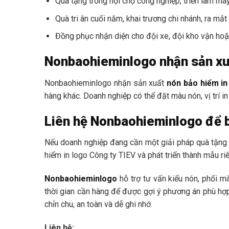
Quà tặng trong hội chợ công nghiệp, triển lãm má
Quà tri ân cuối năm, khai trương chi nhánh, ra 
Đồng phục nhận diện cho đội xe, đội kho vận ho
Nonbaohieminlogo nhận sản xuấ
Nonbaohieminlogo nhận sản xuất
nón bảo hiểm in
hàng khác. Doanh nghiệp có thể đặt màu nón, vị trí in
Liên hệ Nonbaohieminlogo để b
Nếu doanh nghiệp đang cần một giải pháp quà tặng v
hiểm in logo Công ty TIEV và phát triển thành mẫu r
Nonbaohieminlogo
hỗ trợ tư vấn kiểu nón, phối m
thời gian cần hàng để được gợi ý phương án phù hợ
chỉn chu, an toàn và dễ ghi nhớ.
Liên hệ: