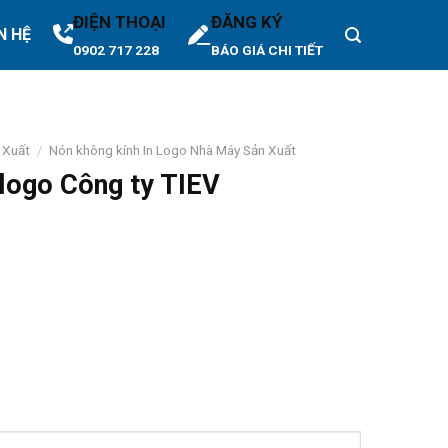
ĐIỆN THOẠI
ĐĂNG KÝ
N HỆ
0902 717 228
BÁO GIÁ CHI TIẾT
 Xuất
/
Nón không kính In Logo Nhà Máy Sản Xuất
logo Công ty TIEV