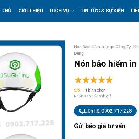
 CHỦ
GIỚI THIỆU
DỊCH VỤ
TIN TỨC & SỰ KIỆN
LIÊ
Nón Bảo Hiểm In Logo Công Ty Hàn
Dùng
Nón bảo hiểm in 
★
★
★
★
★
5/5
— 1 bình chọn
Nhấn sao để đánh giá
Liên hệ: 0902 717 228
Gửi báo giá tư vấn