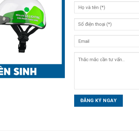
Please
leave
this
field
empty.