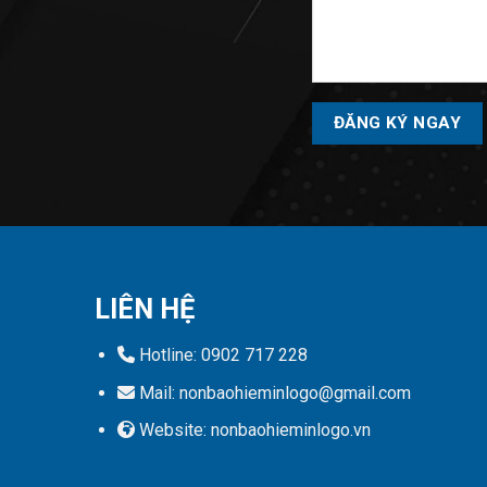
Please
leave
this
field
empty.
LIÊN HỆ
Hotline: 0902 717 228
Mail: nonbaohieminlogo@gmail.com
Website: nonbaohieminlogo.vn