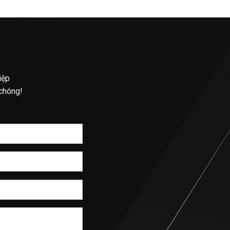
iệp
 chóng!