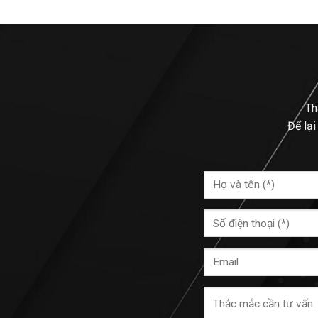
Th
Để lại