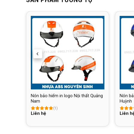
àn Quốc
Nón bảo hiểm in logo Nội thất Quảng
Nón bả
Nam
Huỳnh
(1)
Liên hệ
Liên h