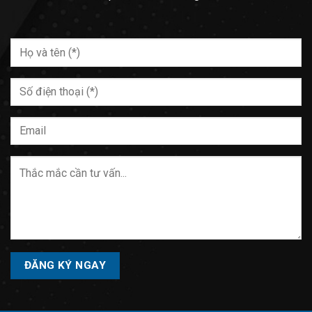
Please
leave
this
field