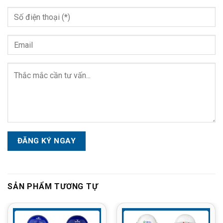
Please
leave
this
field
empty.
SẢN PHẨM TƯƠNG TỰ