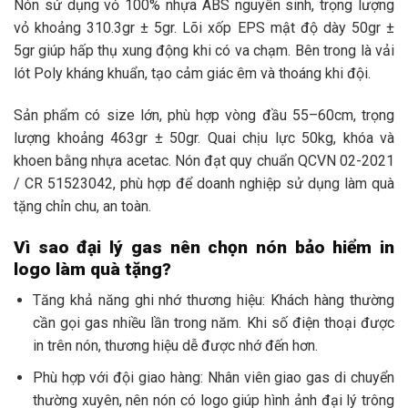
Nón sử dụng vỏ 100% nhựa ABS nguyên sinh, trọng lượng
vỏ khoảng 310.3gr ± 5gr. Lõi xốp EPS mật độ dày 50gr ±
5gr giúp hấp thụ xung động khi có va chạm. Bên trong là vải
lót Poly kháng khuẩn, tạo cảm giác êm và thoáng khi đội.
Sản phẩm có size lớn, phù hợp vòng đầu 55–60cm, trọng
lượng khoảng 463gr ± 50gr. Quai chịu lực 50kg, khóa và
khoen bằng nhựa acetac. Nón đạt quy chuẩn QCVN 02-2021
/ CR 51523042, phù hợp để doanh nghiệp sử dụng làm quà
tặng chỉn chu, an toàn.
Vì sao đại lý gas nên chọn nón bảo hiểm in
logo làm quà tặng?
Tăng khả năng ghi nhớ thương hiệu: Khách hàng thường
cần gọi gas nhiều lần trong năm. Khi số điện thoại được
in trên nón, thương hiệu dễ được nhớ đến hơn.
Phù hợp với đội giao hàng: Nhân viên giao gas di chuyển
thường xuyên, nên nón có logo giúp hình ảnh đại lý trông