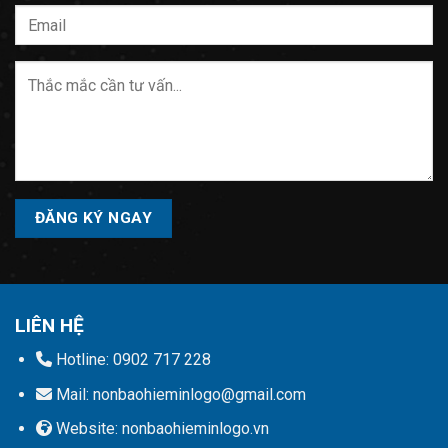
Please
leave
this
field
empty.
LIÊN HỆ
Hotline: 0902 717 228
Mail: nonbaohieminlogo@gmail.com
Website: nonbaohieminlogo.vn