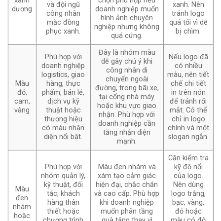
xanh
chọn phù hợp nếu
và đội ngũ
xanh. Nên
dương
doanh nghiệp muốn
công nhân
tránh logo
hình ảnh chuyên
mặc đồng
quá tối vì dễ
nghiệp nhưng không
phục xanh.
bị chìm.
quá cứng.
Đây là nhóm màu
Phù hợp với
Nếu logo đã
dễ gây chú ý khi
doanh nghiệp
có nhiều
công nhân di
logistics, giao
màu, nên tiết
chuyển ngoài
Màu
hàng, thực
chế chi tiết
đường, trong bãi xe,
đỏ,
phẩm, bán lẻ,
in trên nón
tại cổng nhà máy
cam,
dịch vụ kỹ
để tránh rối
hoặc khu vực giao
vàng
thuật hoặc
mắt. Có thể
nhận. Phù hợp với
thương hiệu
chỉ in logo
doanh nghiệp cần
có màu nhận
chính và một
tăng nhận diện
diện nổi bật.
slogan ngắn.
mạnh.
Cần kiểm tra
Phù hợp với
Màu đen nhám và
kỹ độ nổi
nhóm quản lý,
xám tạo cảm giác
của logo.
kỹ thuật, đối
hiện đại, chắc chắn
Nên dùng
Màu
tác, khách
và cao cấp. Phù hợp
logo trắng,
đen
hàng thân
khi doanh nghiệp
bạc, vàng,
nhám
thiết hoặc
muốn phân tầng
đỏ hoặc
hoặc
chương trình
quà tặng thay vì
màu có độ