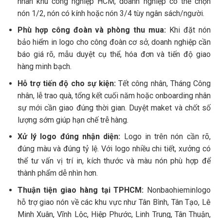
nhân khu công nghiệp HCM, doanh nghiệp có thể chọn
nón 1/2, nón có kính hoặc nón 3/4 tùy ngân sách/người.
Phù hợp công đoàn và phòng thu mua:
Khi đặt nón
bảo hiểm in logo cho công đoàn cơ sở, doanh nghiệp cần
báo giá rõ, mẫu duyệt cụ thể, hóa đơn và tiến độ giao
hàng minh bạch.
Hỗ trợ tiến độ cho sự kiện:
Tết công nhân, Tháng Công
nhân, lễ trao quà, tổng kết cuối năm hoặc onboarding nhân
sự mới cần giao đúng thời gian. Duyệt maket và chốt số
lượng sớm giúp hạn chế trễ hàng.
Xử lý logo đúng nhận diện:
Logo in trên nón cần rõ,
đúng màu và đúng tỷ lệ. Với logo nhiều chi tiết, xưởng có
thể tư vấn vị trí in, kích thước và màu nón phù hợp để
thành phẩm dễ nhìn hơn.
Thuận tiện giao hàng tại TPHCM:
Nonbaohieminlogo
hỗ trợ giao nón về các khu vực như Tân Bình, Tân Tạo, Lê
Minh Xuân, Vĩnh Lộc, Hiệp Phước, Linh Trung, Tân Thuận,