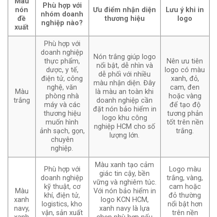
Màu
Phù hợp với
nón
Ưu điểm nhận diện
Lưu ý khi in
nhóm doanh
đề
thương hiệu
logo
nghiệp nào?
xuất
Phù hợp với
doanh nghiệp
Nón trắng giúp logo
thực phẩm,
Nên ưu tiên
nổi bật, dễ nhìn và
dược, y tế,
logo có màu
dễ phối với nhiều
điện tử, công
xanh, đỏ,
màu nhận diện. Đây
nghệ, văn
cam, đen
Màu
là màu an toàn khi
phòng nhà
hoặc vàng
trắng
doanh nghiệp cần
máy và các
để tạo độ
đặt nón bảo hiểm in
thương hiệu
tương phản
logo khu công
muốn hình
tốt trên nền
nghiệp HCM cho số
ảnh sạch, gọn,
trắng.
lượng lớn.
chuyên
nghiệp.
Màu xanh tạo cảm
Phù hợp với
Logo màu
giác tin cậy, bền
doanh nghiệp
trắng, vàng,
vững và nghiêm túc.
kỹ thuật, cơ
cam hoặc
Màu
Với nón bảo hiểm in
khí, điện tử,
đỏ thường
xanh
logo KCN HCM,
logistics, kho
nổi bật hơn
navy,
xanh navy là lựa
vận, sản xuất
trên nền