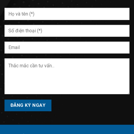
Please
leave
this
field
empty.