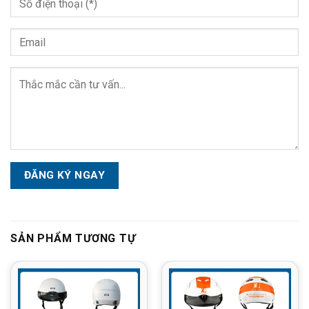
Please
leave
this
field
empty.
SẢN PHẨM TƯƠNG TỰ