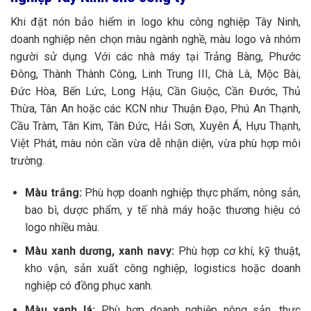
Khi đặt nón bảo hiểm in logo khu công nghiệp Tây Ninh,
doanh nghiệp nên chọn màu ngành nghề, màu logo và nhóm
người sử dụng. Với các nhà máy tại Trảng Bàng, Phước
Đông, Thành Thành Công, Linh Trung III, Chà Là, Mộc Bài,
Đức Hòa, Bến Lức, Long Hậu, Cần Giuộc, Cần Đước, Thủ
Thừa, Tân An hoặc các KCN như Thuận Đạo, Phú An Thạnh,
Cầu Tràm, Tân Kim, Tân Đức, Hải Sơn, Xuyên Á, Hựu Thạnh,
Việt Phát, màu nón cần vừa dễ nhận diện, vừa phù hợp môi
trường.
Màu trắng:
Phù hợp doanh nghiệp thực phẩm, nông sản,
bao bì, dược phẩm, y tế nhà máy hoặc thương hiệu có
logo nhiều màu.
Màu xanh dương, xanh navy:
Phù hợp cơ khí, kỹ thuật,
kho vận, sản xuất công nghiệp, logistics hoặc doanh
nghiệp có đồng phục xanh.
Màu xanh lá:
Phù hợp doanh nghiệp nông sản, thực