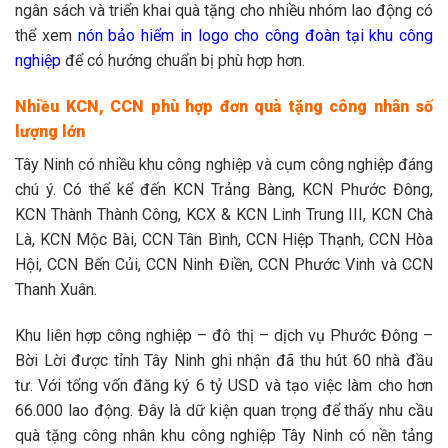
ngân sách và triển khai quà tặng cho nhiều nhóm lao động có
thể xem
nón bảo hiểm in logo cho công đoàn tại khu công
nghiệp
để có hướng chuẩn bị phù hợp hơn.
Nhiều KCN, CCN phù hợp đơn quà tặng công nhân số
lượng lớn
Tây Ninh có nhiều khu công nghiệp và cụm công nghiệp đáng
chú ý. Có thể kể đến KCN Trảng Bàng, KCN Phước Đông,
KCN Thành Thành Công, KCX & KCN Linh Trung III, KCN Chà
Là, KCN Mộc Bài, CCN Tân Bình, CCN Hiệp Thạnh, CCN Hòa
Hội, CCN Bến Củi, CCN Ninh Điền, CCN Phước Vinh và CCN
Thanh Xuân.
Khu liên hợp công nghiệp – đô thị – dịch vụ Phước Đông –
Bời Lời được tỉnh Tây Ninh ghi nhận đã thu hút 60 nhà đầu
tư. Với tổng vốn đăng ký 6 tỷ USD và tạo việc làm cho hơn
66.000 lao động. Đây là dữ kiện quan trọng để thấy nhu cầu
quà tặng công nhân khu công nghiệp Tây Ninh có nền tảng