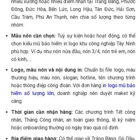
nhiều xưởng hoặc nhiều điểm nhận tại Trảng Bàng, Phước
Đông, Đức Hòa, Bến Lức, Long Hậu, Tân Đức, Hải Sơn,
Cầu Tràm, Phú An Thạnh, nên chia số lượng theo từng
nhóm.
Mẫu nón cần chọn:
Tuỳ sự kiện hoặc hoạt động, có thể
chọn kiểu mũ bảo hiểm in logo khu công nghiệp Tây Ninh
phù hợp. Ví dụ như nón nửa đầu, nón 3/4, nón trẻ em, nón
có kính,….
Logo, màu nón và nội dung in:
Chuẩn bị file logo, màu
thương hiệu, màu nón, slogan, hotline, tên chương trình
hoặc thông điệp công đoàn. Với đơn hàng
in logo mũ bảo
hiểm số lượng lớn
, doanh nghiệp nên duyệt maket kỹ
càng.
Thời gian cần nhận hàng:
Các chương trình Tết công
nhân, Tháng Công nhân, an toàn giao thông, lễ kỷ niệm
hoặc onboarding thường có ngày trao quà cố định.
Địa điểm giao hàng:
Có thể giao về Trảng Bàng, Gò Dầu,